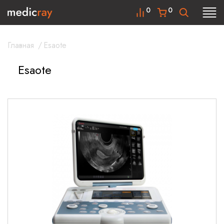
0
0
Главная
/
Esaote
Esaote