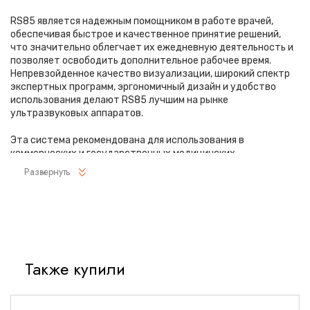
RS85 является надежным помощником в работе врачей,
обеспечивая быстрое и качественное принятие решений,
что значительно облегчает их ежедневную деятельность и
позволяет освободить дополнительное рабочее время.
Непревзойденное качество визуализации, широкий спектр
экспертных программ, эргономичный дизайн и удобство
использования делают RS85 лучшим на рынке
ультразвуковых аппаратов.
Эта система рекомендована для использования в
коммерческих и государственных медицинских
учреждениях, а также в структурах, где высокие требования
Развернуть
к точности и качеству диагностики. RS85 является лучшим
выбором для врачей, которые стремятся к достижению
наилучших результатов в своей работе.
Области применения
сканера RS85-RUS
включают:
абдоминальные исследования, акушерство и гинекологию,
кардиологию, ангиологию, нефрологию, урологию, онкологию,
Также купили
педиатрию, неонатологию, исследования поверхностных
органов и костно-мышечной системы, транскраниальные
исследования, а также чреспищеводную эхокардиографию.