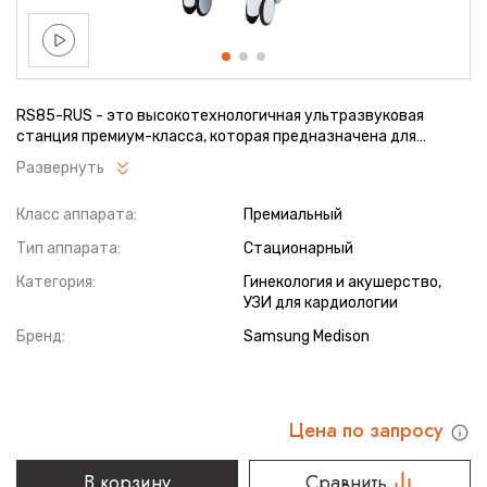
RS85-RUS - это высокотехнологичная ультразвуковая
станция премиум-класса, которая предназначена для
проведения самых сложных диагностических процедур. Она
Развернуть
позволяет врачам значительно расширить возможности в
области диагностической медицины, благодаря
Класс аппарата:
Премиальный
использованию комплексного подхода в исследованиях, а
также новых возможностей визуализации за счет
Тип аппарата:
Стационарный
применения встроенного искусственного интеллекта и
оптимизированного интерфейса.
Категория:
Гинекология и акушерство,
УЗИ для кардиологии
Бренд:
Samsung Medison
Цена по запросу
В корзину
Сравнить