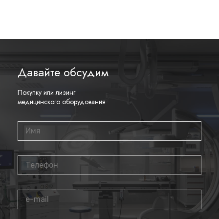
сканер оснащен Stress Echo, ADVR и педалью
дистанционного управления.
Купить УЗИ Аппарат RS85-RUS
Компания Medicray является экспертом в области поставок
Давайте обсудим
медицинского оборудования для клиник, медицинских и
хирургических центров, стоматологий и других ЛПУ. Мы
гарантируем своевременную доставку, высокое качество и
Покупку или лизинг
конкурентоспособные цены на все наше оборудование. Мы
медицинского оборудования
всегда готовы к переговорам и готовы предложить
индивидуальные условия сотрудничества. Наши условия на
рынке являются одними из лучших, и мы готовы
предоставить нашим клиентам лучший сервис в отрасли.
Мы предлагаем лизинговую программу в
сотрудничестве с несколькими ведущими
лизинговыми компаниями:
Оставьте заявку на нашем сайте или позвоните по
телефону, указанному ниже.